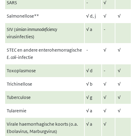
SARS
-
√
Salmonellose**
√
d, j
√
√
SIV (
simian immunodeficiency
√
a
-
virusinfecties)
STEC en andere enterohemorragische
-
√
√
E. coli-
infectie
Toxoplasmose
√
d
-
√
Trichinellose
√
b
√
√
Tuberculose
√
g
√
√
Tularemie
√
a
√
√
Virale haemorrhagische koorts (o.a.
√
a
√
Ebolavirus, Marburgvirus)