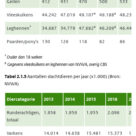
Geiten
412
431
470
500
533
a
a
Vleeskuikens
44.242
47.019
49.107
49.188
48.237
*
a
a
Leghennen
34.687
34.779
47.682
46.209
46.442
Paarden/pony's
130
126
118
82
86
*
Ouder dan 18 weken
a
Gegevens vleeskuikens en leghennen van NVWA, overig CBS
Tabel 2.1.5
Aantallen slachtdieren per jaar (x1.000) (Bron:
NVWA)
Diercategorie
2013
2014
2015
2016
201
Runderachtigen,
1.958
1.959
1.955
2.096
2.1
totaal
Varkens
14.014
14.638
15.481
15.373
15