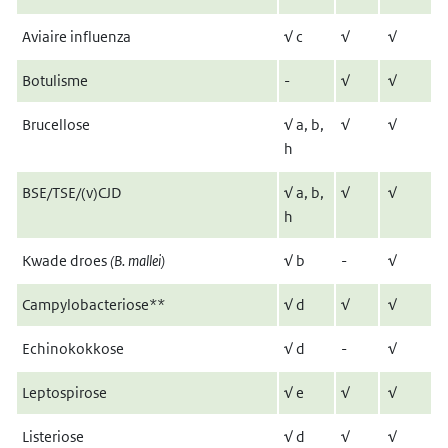
Aviaire influenza
√
c
√
√
Botulisme
-
√
√
Brucellose
√
a, b,
√
√
h
BSE/TSE/(v)CJD
√
a, b,
√
√
h
Kwade droes
(B. mallei)
√
b
-
√
Campylobacteriose**
√
d
√
√
Echinokokkose
√
d
-
√
Leptospirose
√
e
√
√
Listeriose
√
d
√
√