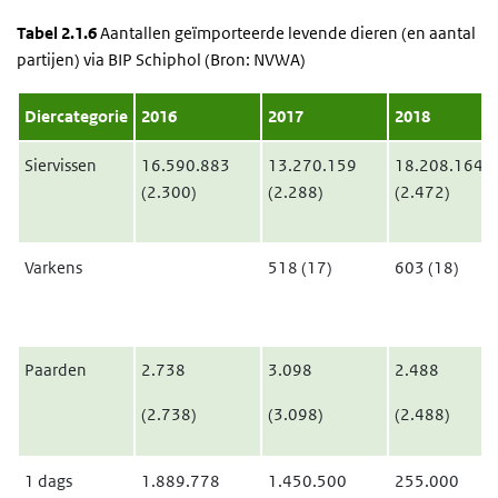
Tabel 2.1.6
Aantallen geïmporteerde levende dieren (en aantal
partijen) via BIP Schiphol (Bron: NVWA)
Diercategorie
2016
2017
2018
Siervissen
16.590.883
13.270.159
18.208.164
(2.300)
(2.288)
(2.472)
Varkens
518 (17)
603 (18)
Paarden
2.738
3.098
2.488
(2.738)
(3.098)
(2.488)
1 dags
1.889.778
1.450.500
255.000