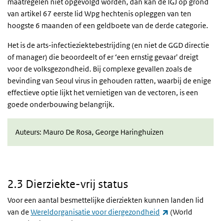
maatregelen niet opgevolgd worden, dan kan de IGJ op grond
van artikel 67 eerste lid Wpg hechtenis opleggen van ten
hoogste 6 maanden of een geldboete van de derde categorie.
Het is de arts-infectieziektebestrijding (en niet de GGD directie
of manager) die beoordeelt of er ‘een ernstig gevaar' dreigt
voor de volksgezondheid. Bij complexe gevallen zoals de
bevinding van Seoul virus in gehouden ratten, waarbij de enige
effectieve optie lijkt het vernietigen van de vectoren, is een
goede onderbouwing belangrijk.
Auteurs: Mauro De Rosa, George Haringhuizen
2.3 Dierziekte-vrij status
Voor een aantal besmettelijke dierziekten kunnen landen lid
(externe link)
van de
Wereldorganisatie voor diergezondheid
(World