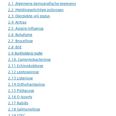
2.1 Algemene demografische gegevens
2.2 Meldingsplichtige zoönosen
2.3 Dierziekte-vrij status
2.4 Antrax
2.5 Aviaire influenza
2.6 Botulisme
2.7 Brucellose
2.8 BSE
2.9
Burkholderia mallei
2.10. Campylobacteriose
2.11 Echinokokkose
2.12 Leptospirose
2.13 Listeriose
2.14 Orthohantavirus
2.15 Psittacose
2.16 Q-koorts
2.17 Rabiës
2.18 Salmonellose
2.19 STEC