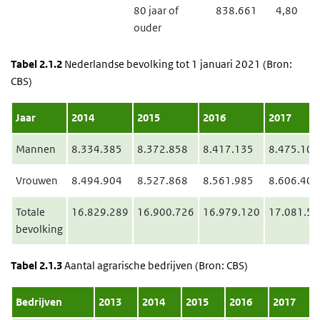
80 jaar of
838.661
4,80
ouder
Tabel 2.1.2
Nederlandse bevolking tot 1 januari 2021 (Bron:
CBS)
Jaar
2014
2015
2016
2017
Mannen
8.334.385
8.372.858
8.417.135
8.475.102
Vrouwen
8.494.904
8.527.868
8.561.985
8.606.405
Totale
16.829.289
16.900.726
16.979.120
17.081.50
bevolking
Tabel 2.1.3
Aantal agrarische bedrijven (Bron: CBS)
Bedrijven
2013
2014
2015
2016
2017