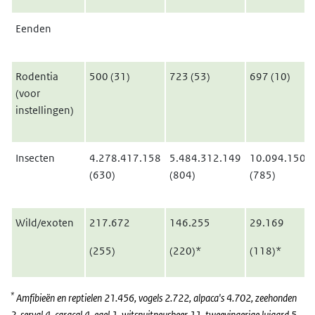
Eenden
Rodentia
500 (31)
723 (53)
697 (10)
(voor
instellingen)
Insecten
4.278.417.158
5.484.312.149
10.094.150.
(630)
(804)
(785)
Wild/exoten
217.672
146.255
29.169
(255)
(220)*
(118)*
*
Amfibieën en reptielen 21.456, vogels 2.722, alpaca's 4.702, zeehonden
2, serval 4, caracal 4, egel 1, witsnuitneusbeer 11, tweevingerige luiaard 5