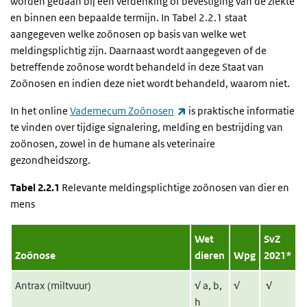
worden gedaan bij een verdenking of bevestiging van de ziekte
en binnen een bepaalde termijn. In Tabel 2.2.1 staat
aangegeven welke zoönosen op basis van welke wet
meldingsplichtig zijn. Daarnaast wordt aangegeven of de
betreffende zoönose wordt behandeld in deze Staat van
Zoönosen en indien deze niet wordt behandeld, waarom niet.
(externe link)
In het online
Vademecum Zoönosen
is praktische informatie
te vinden over tijdige signalering, melding en bestrijding van
zoönosen, zowel in de humane als veterinaire
gezondheidszorg.
Tabel 2.2.1
Relevante meldingsplichtige zoönosen van dier en
mens
Wet
SvZ
Zoönose
dieren
Wpg
2021*
Antrax (miltvuur)
√
a, b,
√
√
h