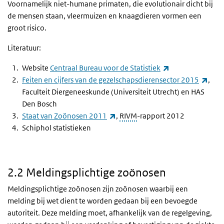
Voornamelijk niet-humane primaten, die evolutionair dicht bij
de mensen staan, vleermuizen en knaagdieren vormen een
groot risico.
Literatuur:
(externe link)
Website
Centraal Bureau voor de Statistiek
(exte
Feiten en cijfers van de gezelschapsdierensector 2015
,
Faculteit Diergeneeskunde (Universiteit Utrecht) en HAS
Den Bosch
(externe link)
Staat van Zoönosen 2011
,
RIVM
-rapport 2012
Schiphol statistieken
2.2 Meldingsplichtige zoönosen
Meldingsplichtige zoönosen zijn zoönosen waarbij een
melding bij wet dient te worden gedaan bij een bevoegde
autoriteit. Deze melding moet, afhankelijk van de regelgeving,