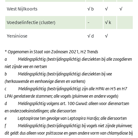
West Nijlkoorts
√
b
√
√
Voedselinfectie (cluster)
-
√ k
Yersiniose
√
d
√
* Opgenomen in Staat van Zoönosen 2021, H2 Trends
a Meldingsplichtig (bestrijdingsplichtig) dierziekten bij alle zoogdieren
niet zijnde vee en nertsen
b Meldingsplichtig (bestrijdingsplichtig) dierziekten bij vee
(herkauwende en eenhoevige dieren en varkens)
c Meldingsplichtig (bestrijdingsplichtig) zijn alle HPAI en H5 en H7
LPAI gerelateerde stammen; alle vogels (pluimvee en andere vogels)
d Meldingsplichtig volgens art. 100 Gwwd: alleen voor dierenartsen
en onderzoeksinstellingen; alle diersoorten
e Leptospirose ten gevolge van Leptospira Hardjo; alle diersoorten
f Meldingsplichtig (bestrijdingsplichtig) bij vogels niet zijnde pluimvee;
dit geldt dus alleen voor psittacose en geen andere vorm van chlamydiose bij