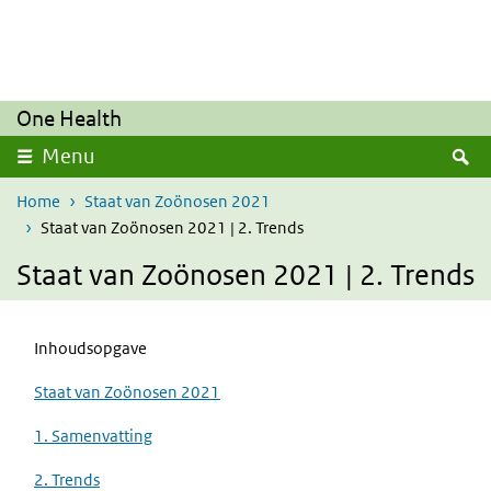
Overslaan en naar de inhoud gaan
Direct naar de hoofdnavigatie
One Health
Z
Menu
Home
Staat van Zoönosen 2021
Staat van Zoönosen 2021 | 2. Trends
Staat van Zoönosen 2021 | 2. Trends
Inhoudsopgave
Staat van Zoönosen 2021
1. Samenvatting
2. Trends