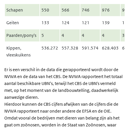
Schapen
550
566
746
976
94
Geiten
133
124
121
139
13
Paarden/pony's
5
4
4
4
3
Kippen,
536.272
557.328
591.574
628.403
62
vleeskuikens
Er is een verschil in de data die gerapporteerd wordt door de
NVWA en de data van het CBS. De NVWA rapporteert het totaal
aantal beschikbare UBN’s, terwijl het CBS de UBN's vermeld
met, op het moment van de landbouwtelling, daadwerkelijk
aanwezige dieren.
Hierdoor kunnen de CBS cijfers afwijken van de cijfers die de
NVWA rapporteert naar onder andere de EFSA en de OIE.
Omdat vooral de bedrijven met dieren van belang zijn als het
gaat om zoönosen, worden in de Staat van Zoönosen, waar