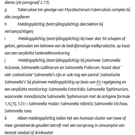
dieren (zie paragraaf 2.15)
g Tuberculose ten gevolge van Mycobacterium tuberculosis complex bij
alle zoogdieren
h Meldingsplichtig (bestrijdingsplichtig) dierziekten bij
nertsen(achtigen)
i Meldingsplichtig (bestrijdingsplichtig) bij meer dan 50 schapen of
geiten, gehouden ten behoeve van de bedrijfsmatige melkproductie, op basis
van een verplichte tankmelkmonitoring
j Meldingsplichtig (bestrijdingsplichtig) bij pluimvee: Salmonella
Arizonae, Salmonella Gallinarum en Salmonella Pullorum. Naast deze '
niet-zoönotische' Salmonella’s zijn er ook nog een aantal 'zoönotische
Salmonella’s' bij pluimvee meldingsplichtig op basis van
EU
regelgeving en
een verplichte monitoring: Salmonella Enteritidis; Salmonella Typhimurium,
waaronder monofasische Salmonella Typhimurium met de antigene formule
1,4,[5],12:i:-; Salmonella Hadar; Salmonella Infantis; Salmonella Virchow,
Salmonella Java.
k Alleen meldingsplichtig indien het een humaan cluster van twee of
meer gerelateerde gevallen betreft met een oorsprong in consumptie van
besmet voedsel of drinkwater