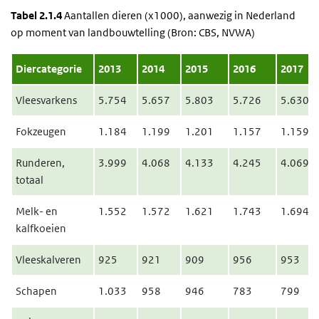
Tabel 2.1.4
Aantallen dieren (x1000), aanwezig in Nederland
op moment van landbouwtelling (Bron: CBS, NVWA)
Diercategorie
2013
2014
2015
2016
2017
Vleesvarkens
5.754
5.657
5.803
5.726
5.630
Fokzeugen
1.184
1.199
1.201
1.157
1.159
Runderen,
3.999
4.068
4.133
4.245
4.069
totaal
Melk- en
1.552
1.572
1.621
1.743
1.694
kalfkoeien
Vleeskalveren
925
921
909
956
953
Schapen
1.033
958
946
783
799