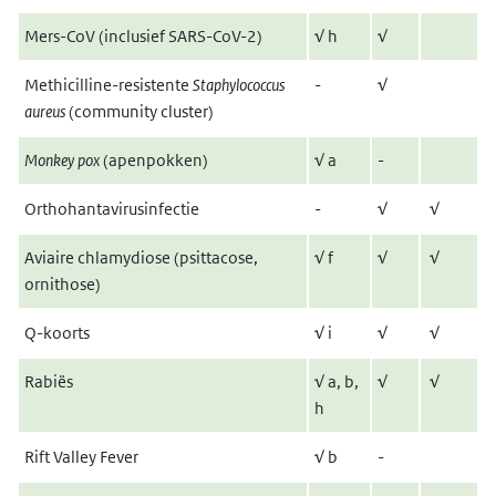
Mers-CoV (inclusief SARS-CoV-2)
√ h
√
Methicilline-resistente
Staphylococcus
-
√
aureus
(community cluster)
Monkey pox
(apenpokken)
√
a
-
Orthohantavirusinfectie
-
√
√
Aviaire chlamydiose (psittacose,
√
f
√
√
ornithose)
Q-koorts
√
i
√
√
Rabiës
√
a, b,
√
√
h
Rift Valley Fever
√
b
-