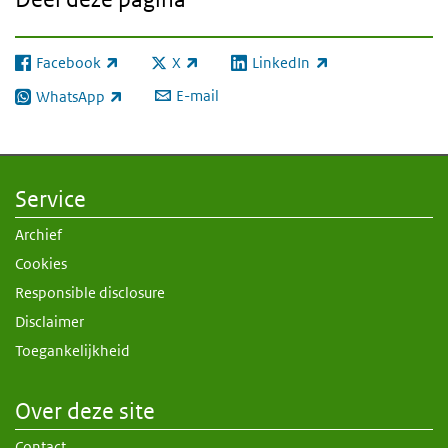
Facebook
X
LinkedIn
(externe link)
(externe link)
(externe link)
E-mail
WhatsApp
(externe link)
Service
Archief
Cookies
Responsible disclosure
Disclaimer
Toegankelijkheid
Over deze site
Contact