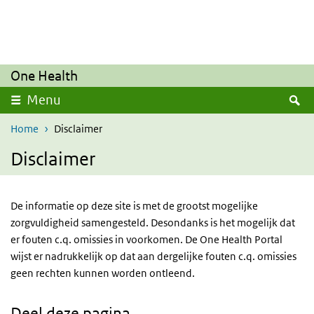
Overslaan en naar de inhoud gaan
Direct naar de hoofdnavigatie
One Health
Z
Menu
Home
Disclaimer
Disclaimer
De informatie op deze site is met de grootst mogelijke
zorgvuldigheid samengesteld. Desondanks is het mogelijk dat
er fouten c.q. omissies in voorkomen. De One Health Portal
wijst er nadrukkelijk op dat aan dergelijke fouten c.q. omissies
geen rechten kunnen worden ontleend.
Deel deze pagina