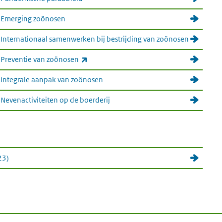
 Emerging zoönosen
nternationaal samenwerken bij bestrijding van zoönosen
(externe link)
Preventie van zoönosen
Integrale aanpak van zoönosen
evenactiviteiten op de boerderij
23)