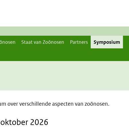
önosen
Staat van Zoönosen
Partners
Symposium
m over verschillende aspecten van zoönosen.
 oktober 2026