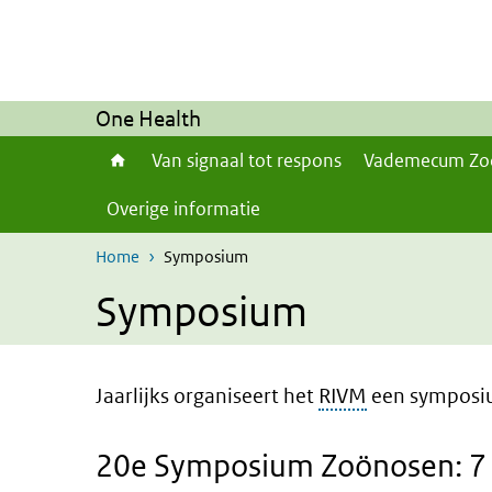
Overslaan en naar de inhoud gaan
Direct naar de hoofdnavigatie
One Health
Van signaal tot respons
Vademecum Zo
Overige informatie
Home
Symposium
Symposium
Jaarlijks organiseert het
RIVM
een symposiu
20e Symposium Zoönosen: 7