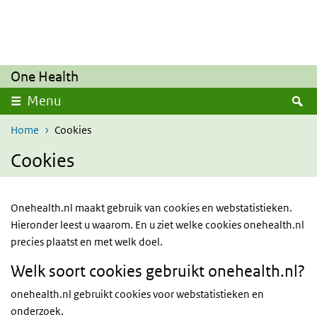
Overslaan en naar de inhoud gaan
Direct naar de hoofdnavigatie
One Health
Z
Menu
Home
Cookies
Cookies
Onehealth.nl maakt gebruik van cookies en webstatistieken.
Hieronder leest u waarom. En u ziet welke cookies onehealth.nl
precies plaatst en met welk doel.
Welk soort cookies gebruikt onehealth.nl?
onehealth.nl gebruikt cookies voor webstatistieken en
onderzoek.