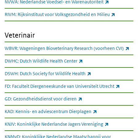
(externe link)
NVWA: Nederlandse Voedsel- en Warenautoriteit
(externe li
RIVM: Rijksinstituut voor Volksgezondheid en Milieu
Veterinair
Veterinair
(ext
WBVR: Wageningen Bioveterinary Research (voorheen CVI)
(externe link)
DWHC: Dutch Wildlife Health Center
(externe link)
DSWH: Dutch Society for Wildlife Health
(externe 
FD: Faculteit Diergeneeskunde van Universiteit Utrecht
(externe link)
GD: Gezondheidsdienst voor dieren
(externe link)
KAD: Kennis- en adviescentrum Dierplagen
(externe link)
KNJV: Koninklijke Nederlandse Jagers Vereniging
KNMvD: Koninklijke Nederlandse Maatschappij voor