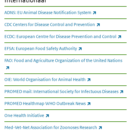
Internationaal
(externe link)
ADNS: EU Animal Disease Notification System
(externe link)
CDC Centers for Disease Control and Prevention
(exte
ECDC: European Centre for Disease Prevention and Control
(externe link)
EFSA: European Food Safety Authority
FAO: Food and Agriculture Organization of the United Nations
(externe link)
(externe link)
OIE: World Organisation for Animal Health
(ext
PROMED mail: International Society for Infectuous Diseases
(externe link)
PROMED Healthmap WHO Outbreak News
(externe link)
One Health Initiative
(externe link)
Med-Vet-Net Association for Zoonoses Research