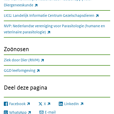
(externe link)
Diergeneeskunde
(externe 
LICG: Landelijk Informatie Centrum Gezelschapsdieren
NVP: Nederlandse vereniging voor Parasitologie (humane en
(externe link)
veterinaire parasitologie)
Zoönosen
Zoönosen
(externe link)
Ziek door Dier (RIVM)
(externe link)
GGD leefomgeving
Deel deze pagina
Facebook
X
LinkedIn
(externe link)
(externe link)
(externe link)
E-mail
WhatsApp