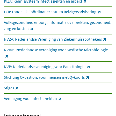
(externe link)
KIZA: Kennissysteem infectieziekten en arbeid
(externe 
LCR: Landelijk Coördinatiecentrum Reizigersadvisering
Volksgezondheid en zorg: informatie over ziekten, gezondheid,
(externe link)
zorg en kosten
(exte
NVZA: Nederlandse Vereniging van Ziekenhuisapothekers
NVVM: Nederlandse Vereniging voor Medische Microbiologie
(externe link)
(externe link)
NVP: Nederlandse vereniging voor Parasitologie
(externe link)
Stichting Q-uestion, voor mensen met Q-koorts
(externe link)
Stigas
(externe link)
Vereniging voor Infectieziekten
Internationaal