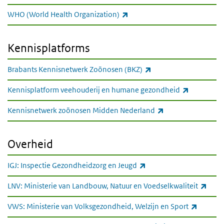
(externe link)
WHO (World Health Organization)
Kennisplatforms
Kennisplatforms
(externe link)
Brabants Kennisnetwerk Zoönosen (BKZ)
(externe li
Kennisplatform veehouderij en humane gezondheid
(externe link)
Kennisnetwerk zoönosen Midden Nederland
Overheid
Overheid
(externe link)
IGJ: Inspectie Gezondheidzorg en Jeugd
(exte
LNV: Ministerie van Landbouw, Natuur en Voedselkwaliteit
(externe
VWS: Ministerie van Volksgezondheid, Welzijn en Sport