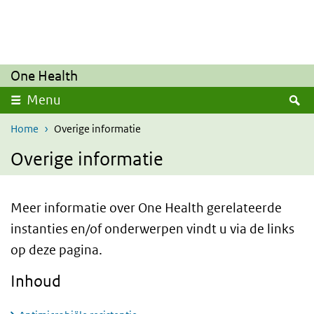
Overslaan en naar de inhoud gaan
Direct naar de hoofdnavigatie
One Health
Z
Menu
Home
Overige informatie
Overige informatie
Meer informatie over One Health gerelateerde
instanties en/of onderwerpen vindt u via de links
op deze pagina.
Inhoud