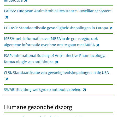
antibiotica
EARSS: European Antimicrobial Resistance Surveillance System
(externe link)
(e
EUCAST: Standaardisatie gevoeligheidsbepalingen in Europa
MRSA-net: Informatie over MRSA in de grensregio, ook
(externe l
algemene informatie over hoe om te gaan met MRSA
ISAP: International Society of Anti-Infective Pharmacology:
(externe link)
farmacologie van antibiotica
CLSI: Standaardisatie van gevoeligheidsbepalingen in de USA
(externe link)
(externe link)
SWAB: Stichting werkgroep antibioticabeleid
Humane gezondheidszorg
Humane gezondheidszorg