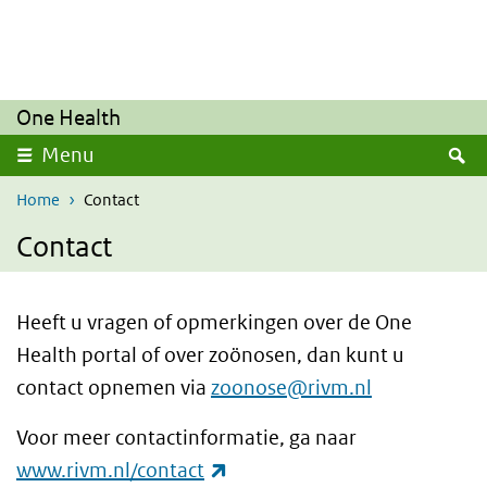
Overslaan en naar de inhoud gaan
Direct naar de hoofdnavigatie
One Health
Z
Menu
Home
Contact
Contact
Heeft u vragen of opmerkingen over de One
Health portal of over zoönosen, dan kunt u
contact opnemen via
zoonose@rivm.nl
Voor meer contactinformatie, ga naar
(externe link)
www.rivm.nl/contact