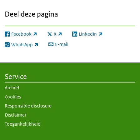
Deel deze pagina
Facebook
X
LinkedIn
(externe link)
(externe link)
(externe link)
E-mail
WhatsApp
(externe link)
Service
Archief
Cookies
Responsible disclosure
Disclaimer
Toegankelijkheid