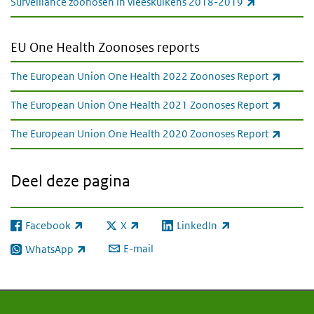
(externe link
Surveillance zoönosen in vleeskuikens 2018-2019
EU One Health Zoonoses reports
(extern
The European Union One Health 2022 Zoonoses Report
(extern
The European Union One Health 2021 Zoonoses Report
(extern
The European Union One Health 2020 Zoonoses Report
Deel deze pagina
Facebook
X
LinkedIn
(externe link)
(externe link)
(externe link)
E-mail
WhatsApp
(externe link)