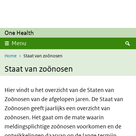
Overslaan en naar de inhoud gaan
Direct naar de hoofdnavigatie
One Health
Z
Menu
Home
Staat van zoönosen
Staat van zoönosen
Hier vindt u het overzicht van de Staten van
Zoönosen van de afgelopen jaren. De Staat van
Zoönosen geeft jaarlijks een overzicht van
zoönosen. Het gaat om de mate waarin
meldingsplichtige zoönosen voorkomen en de
ontwikkelingen daarvan op de lange termijn.