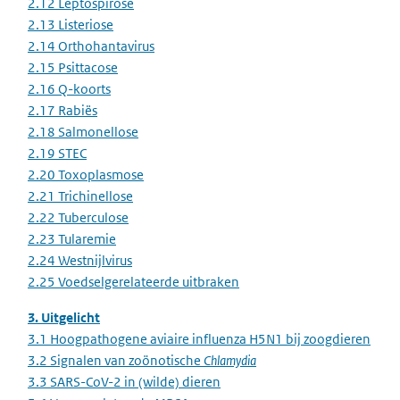
2.12 Leptospirose
2.13 Listeriose
2.14 Orthohantavirus
2.15 Psittacose
2.16 Q-koorts
2.17 Rabiës
2.18 Salmonellose
2.19 STEC
2.20 Toxoplasmose
2.21 Trichinellose
2.22 Tuberculose
2.23 Tularemie
2.24 Westnijlvirus
2.25 Voedselgerelateerde uitbraken
3. Uitgelicht
3.1 Hoogpathogene aviaire influenza H5N1 bij zoogdieren
3.2
Signalen van zoönotische
Chlamydia
3.3 SARS-CoV-2 in (wilde) dieren