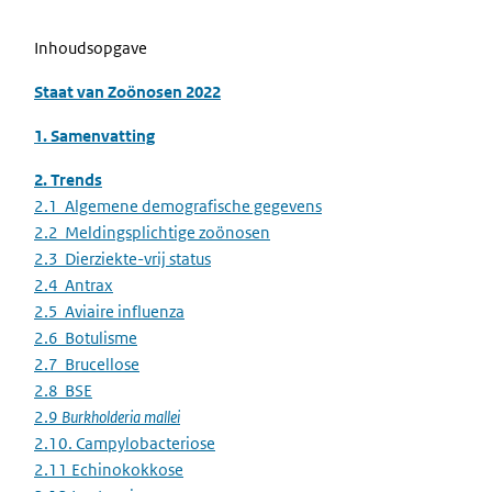
Inhoudsopgave
Staat van Zoönosen 2022
1. Samenvatting
2. Trends
2.1 Algemene demografische gegevens
2.2 Meldingsplichtige zoönosen
2.3 Dierziekte-vrij status
2.4 Antrax
2.5 Aviaire influenza
2.6 Botulisme
2.7 Brucellose
2.8 BSE
2.9
Burkholderia mallei
2.10. Campylobacteriose
2.11 Echinokokkose