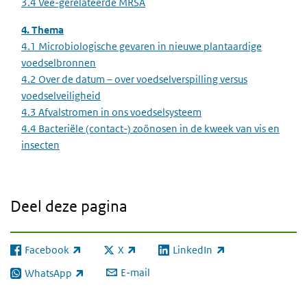
3.4 Vee-gerelateerde MRSA
4. Thema
4.1 Microbiologische gevaren in nieuwe plantaardige
voedselbronnen
4.2 Over de datum – over voedselverspilling versus
voedselveiligheid
4.3 Afvalstromen in ons voedselsysteem
4.4 Bacteriële (contact-) zoönosen in de kweek van vis en
insecten
Deel deze pagina
Facebook
X
LinkedIn
(externe link)
(externe link)
(externe link)
E-mail
WhatsApp
(externe link)