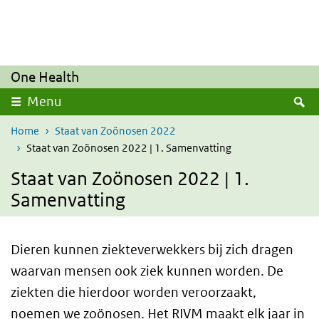
Overslaan en naar de inhoud gaan
Direct naar de hoofdnavigatie
One Health
Z
Menu
Home
Staat van Zoönosen 2022
Staat van Zoönosen 2022 | 1. Samenvatting
Staat van Zoönosen 2022 | 1.
Samenvatting
Dieren kunnen ziekteverwekkers bij zich dragen
waarvan mensen ook ziek kunnen worden. De
ziekten die hierdoor worden veroorzaakt,
noemen we zoönosen. Het
RIVM
maakt elk jaar in