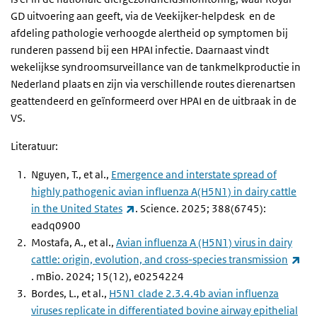
GD uitvoering aan geeft, via de Veekijker-helpdesk en de
afdeling pathologie verhoogde alertheid op symptomen bij
runderen passend bij een HPAI infectie. Daarnaast vindt
wekelijkse syndroomsurveillance van de tankmelkproductie in
Nederland plaats en zijn via verschillende routes dierenartsen
geattendeerd en geïnformeerd over HPAI en de uitbraak in de
VS.
Literatuur:
Nguyen, T., et al.,
Emergence and interstate spread of
highly pathogenic avian influenza A(H5N1) in dairy cattle
(externe link)
in the United States
. Science. 2025; 388(6745):
eadq0900
Mostafa, A., et al.,
Avian influenza A (H5N1) virus in dairy
cattle: origin, evolution, and cross-species transmission
(externe link)
. mBio. 2024; 15(12), e0254224
Bordes, L., et al.,
H5N1 clade 2.3.4.4b avian influenza
viruses replicate in differentiated bovine airway epithelial