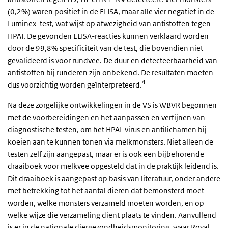
(0,2%) waren positief in de ELISA, maar alle vier negatief in de
Luminex-test, wat wijst op afwezigheid van antistoffen tegen
HPAI. De gevonden ELISA-reacties kunnen verklaard worden
door de 99,8% specificiteit van de test, die bovendien niet
gevalideerd is voor rundvee. De duur en detecteerbaarheid van
antistoffen bij runderen zijn onbekend. De resultaten moeten
4
dus voorzichtig worden geïnterpreteerd.
Na deze zorgelijke ontwikkelingen in de VS is WBVR begonnen
met de voorbereidingen en het aanpassen en verfijnen van
diagnostische testen, om het HPAI-virus en antilichamen bij
koeien aan te kunnen tonen via melkmonsters. Niet alleen de
testen zelf zijn aangepast, maar er is ook een bijbehorende
draaiboek voor melkvee opgesteld dat in de praktijk leidend is.
Dit draaiboek is aangepast op basis van literatuur, onder andere
met betrekking tot het aantal dieren dat bemonsterd moet
worden, welke monsters verzameld moeten worden, en op
welke wijze die verzameling dient plaats te vinden. Aanvullend
is er in de nationale diergezondheidsmonitoring, waar Royal