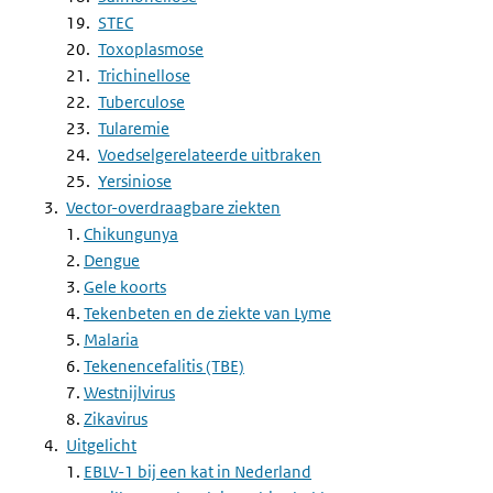
STEC
Toxoplasmose
Trichinellose
Tuberculose
Tularemie
Voedselgerelateerde uitbraken
Yersiniose
Vector-overdraagbare ziekten
1.
Chikungunya
2.
Dengue
3.
Gele koorts
4.
Tekenbeten en de ziekte van Lyme
5.
Malaria
6.
Tekenencefalitis (TBE)
7.
Westnijlvirus
8.
Zikavirus
Uitgelicht
1.
EBLV-1 bij een kat in Nederland