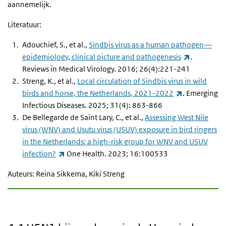
aannemelijk.
Literatuur:
Adouchief, S., et al.,
Sindbis virus as a human pathogen—
(externe li
epidemiology, clinical picture and pathogenesis
.
Reviews in Medical Virology. 2016; 26(4):221-241
Streng, K., et al.,
Local circulation of Sindbis virus in wild
(externe link
birds and horse, the Netherlands, 2021-2022
. Emerging
Infectious Diseases. 2025; 31(4): 863-866
De Bellegarde de Saint Lary, C., et al.,
Assessing West Nile
virus (WNV) and Usutu virus (USUV) exposure in bird ringers
in the Netherlands: a high-risk group for WNV and USUV
(externe link)
infection?
One Health. 2023; 16:100533
Auteurs: Reina Sikkema, Kiki Streng