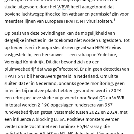
studie uitgevoerd door het
WBVR
heeft aangetoond dat
boviene luchtwegepitheelcellen vatbaar en permissief zijn voor
3
meerdere lijnen van Europese HPAI H5N1 virus isolaten.
Op basis van deze bevindingen kan de mogelijkheid van
dergelijke infecties in de toekomst niet worden uitgesloten. Tot
op heden is er in Europa slechts één geval van HPAI H5 virus
vastgesteld bij een herkauwer — een schaap in Yorkshire,
Verenigd Koninkrijk. Dit dier bevond zich op een
pluimveebedrijf dat was geïnfecteerd. Er zijn geen detecties van
HPAI H5N1 bij herkauwers gemeld in Nederland. Om uit te
sluiten dat er in Nederland, ondanks goede monitoring, geen
infecties bij rundvee plaats hebben gevonden werd in 2024
een retrospectieve studie uitgevoerd door Royal
GD
en WBVR.
In totaal werden 2.190 opgeslagen rundersera van 367
rundveebedrijven getest, verzameld tussen 2022 en 2024, met
een influenza A blocking ELISA. Positieve monsters werden
verder onderzocht met een Luminex H5/H7-assay, die
antistoffen tegen H5, H7 en N1–N9 detecteert. Vier monsters