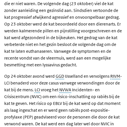
die er niet waren. De volgende dag (23 oktober) viel de kat
zonder aanleiding een gezinslid aan. Sindsdien vertoonde de
kat progressief afwijkend agressief en onvoorspelbaar gedrag.
Op 23 oktober werd de kat beoordeeld door een dierenarts. Er
werden kalmerende pillen en pijnstilling voorgeschreven en de
kat werd afgezonderd in de bijkeuken. Het gedrag van de kat
verbeterde niet en het gezin besloot de volgende dag om de
kat te laten euthanaseren. Vanwege de symptomen en de
recente vondst van de vleermuis, werd aan een mogelijke
besmetting met een lyssavirus gedacht.
Op 24 oktober avond werd
GGD
IJsselland en vervolgens
RIVM
-
LCI benaderd voor deze casus vanwege verwondingen door de
kat bij de mens.
LCI
vroeg het
NVWA
Incidenten- en
Crisiscentrum (NVIC) om een risico-inschatting op rabiës bij de
kat te geven. Het risico op EBLV bij de kat werd op dat moment
als laag ingeschat en er werd geen rabiës post-expositie-
profylaxe (PEP) geadviseerd voor de personen die door de kat
verwond waren. De kat werd een dag later wel door NVIC in