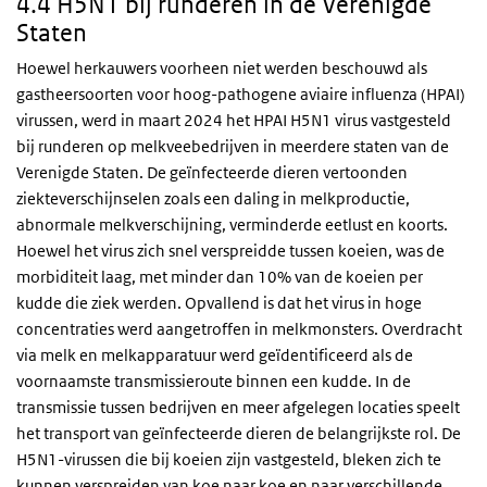
4.4 H5N1 bij runderen in de Verenigde
Staten
Hoewel herkauwers voorheen niet werden beschouwd als
gastheersoorten voor hoog-pathogene aviaire influenza (HPAI)
virussen, werd in maart 2024 het HPAI H5N1 virus vastgesteld
bij runderen op melkveebedrijven in meerdere staten van de
Verenigde Staten. De geïnfecteerde dieren vertoonden
ziekteverschijnselen zoals een daling in melkproductie,
abnormale melkverschijning, verminderde eetlust en koorts.
Hoewel het virus zich snel verspreidde tussen koeien, was de
morbiditeit laag, met minder dan 10% van de koeien per
kudde die ziek werden. Opvallend is dat het virus in hoge
concentraties werd aangetroffen in melkmonsters. Overdracht
via melk en melkapparatuur werd geïdentificeerd als de
voornaamste transmissieroute binnen een kudde. In de
transmissie tussen bedrijven en meer afgelegen locaties speelt
het transport van geïnfecteerde dieren de belangrijkste rol. De
H5N1-virussen die bij koeien zijn vastgesteld, bleken zich te
kunnen verspreiden van koe naar koe en naar verschillende