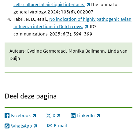
(externe link)
cells cultured at air-liquid interface.
The Journal of
general virology. 2024; 105(6), 002007
Fabri, N. D., et al.,
No indication of highly pathogenic avian
(externe link)
influenza infections in Dutch cows.
JDS
communications. 2025; 6(3), 394–399
Auteurs: Eveline Germeraad, Monika Ballmann, Linda van
Duijn
Deel deze pagina
Facebook
X
LinkedIn
(externe link)
(externe link)
(externe link)
E-mail
WhatsApp
(externe link)