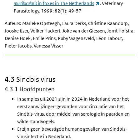
(externe link)
multilocularis
in foxes in The Netherlands
. Veterinary
Parasitology.
1999; 82(1): 49-57
Auteurs: Marieke Opsteegh, Laura Derks, Christine Kaandorp,
Jooske IJzer, Volker Hackert, Joke van der Giessen, Jorrit Hofstra,
Denise Hoek, Emile Prins, Ruby Wagensveld, Léon Labout,
Pieter Jacobs, Vanessa Visser
4.3 Sindbis virus
4.3.1 Hoofdpunten
In samples uit 2021 zijn in 2024 in Nederland voor het
eerst aanwijzingen gevonden voor circulatie van het
Sindbis-virus, door middel van serologie in paarden en
wilde standvogels.
Er zijn geen bevestigde humane gevallen van Sindbis-
virusinfectie in Nederland.