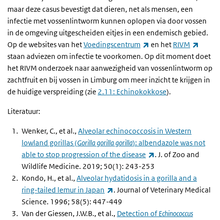
maar deze casus bevestigt dat dieren, net als mensen, een
infectie met vossenlintworm kunnen oplopen via door vossen
in de omgeving uitgescheiden eitjes in een endemisch gebied.
(externe link)
(exter
Op de websites van het
Voedingscentrum
en het
RIVM
staan adviezen om infectie te voorkomen. Op dit moment doet
het RIVM onderzoek naar aanwezigheid van vossenlintworm op
zachtfruit en bij vossen in Limburg om meer inzicht te krijgen in
de huidige verspreiding (zie
2.11: Echinokokkose
).
Literatuur:
Wenker, C., et al.,
Alveolar echinococcosis in Western
lowland gorillas (
Gorilla gorilla gorilla
): albendazole was not
(externe link)
able to stop progression of the disease
. J. of Zoo and
Wildlife Medicine. 2019; 50(1): 243-253
Kondo, H., et al.,
Alveolar hydatidosis in a gorilla and a
(externe link)
ring-tailed lemur in Japan
. Journal of Veterinary Medical
Science. 1996; 58(5): 447-449
Van der Giessen, J.W.B., et al.,
Detection of
Echinococcus