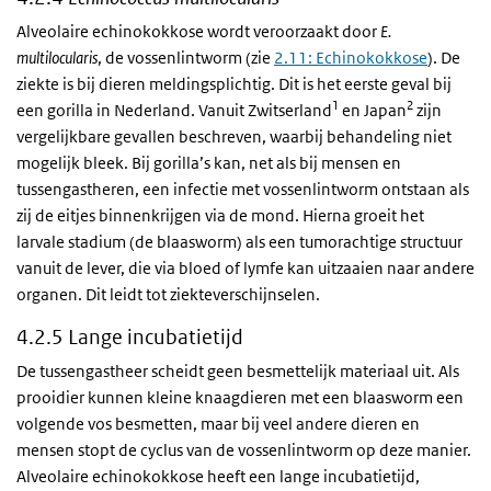
Alveolaire echinokokkose wordt veroorzaakt door
E.
multilocularis
, de vossenlintworm (zie
2.11: Echinokokkose
). De
ziekte is bij dieren meldingsplichtig. Dit is het eerste geval bij
1
2
een gorilla in Nederland. Vanuit Zwitserland
en Japan
zijn
vergelijkbare gevallen beschreven, waarbij behandeling niet
mogelijk bleek. Bij gorilla’s kan, net als bij mensen en
tussengastheren, een infectie met vossenlintworm ontstaan als
zij de eitjes binnenkrijgen via de mond. Hierna groeit het
larvale stadium (de blaasworm) als een tumorachtige structuur
vanuit de lever, die via bloed of lymfe kan uitzaaien naar andere
organen. Dit leidt tot ziekteverschijnselen.
4.2.5 Lange incubatietijd
De tussengastheer scheidt geen besmettelijk materiaal uit. Als
prooidier kunnen kleine knaagdieren met een blaasworm een
volgende vos besmetten, maar bij veel andere dieren en
mensen stopt de cyclus van de vossenlintworm op deze manier.
Alveolaire echinokokkose heeft een lange incubatietijd,