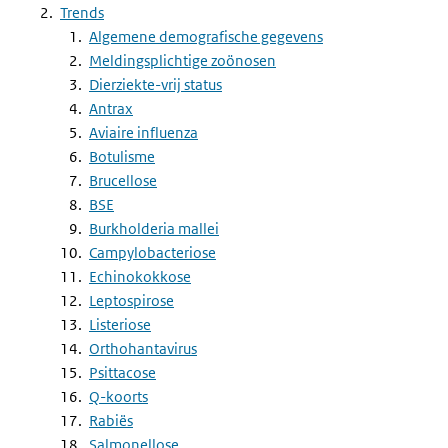
Trends
Algemene demografische gegevens
Meldingsplichtige zoönosen
Dierziekte-vrij status
Antrax
Aviaire influenza
Botulisme
Brucellose
BSE
Burkholderia mallei
Campylobacteriose
Echinokokkose
Leptospirose
Listeriose
Orthohantavirus
Psittacose
Q-koorts
Rabiës
Salmonellose