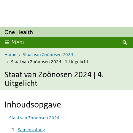
Overslaan en naar de inhoud gaan
Direct naar de hoofdnavigatie
One Health
Z
Menu
Home
Staat van Zoönosen 2024
Staat van Zoönosen 2024 | 4. Uitgelicht
Staat van Zoönosen 2024 | 4.
Uitgelicht
Inhoudsopgave
Staat van Zoönosen 2024
Samenvatting