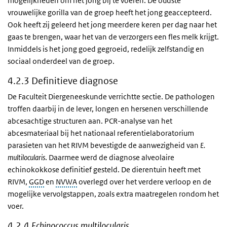
mogelijkheden om het jong bij te voeren. De oudste
vrouwelijke gorilla van de groep heeft het jong geaccepteerd.
Ook heeft zij geleerd het jong meerdere keren per dag naar het
gaas te brengen, waar het van de verzorgers een fles melk krijgt.
Inmiddels is het jong goed gegroeid, redelijk zelfstandig en
sociaal onderdeel van de groep.
4.2.3 Definitieve diagnose
De Faculteit Diergeneeskunde verrichtte sectie. De pathologen
troffen daarbij in de lever, longen en hersenen verschillende
abcesachtige structuren aan. PCR-analyse van het
abcesmateriaal bij het nationaal referentielaboratorium
parasieten van het RIVM bevestigde de aanwezigheid van
E.
multilocularis
. Daarmee werd de diagnose alveolaire
echinokokkose definitief gesteld. De dierentuin heeft met
RIVM,
GGD
en
NVWA
overlegd over het verdere verloop en de
mogelijke vervolgstappen, zoals extra maatregelen rondom het
voer.
4.2.4
Echinococcus multilocularis