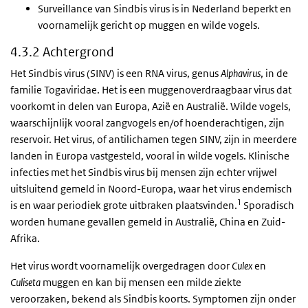
Surveillance van Sindbis virus is in Nederland beperkt en
voornamelijk gericht op muggen en wilde vogels.
4.3.2 Achtergrond
Het Sindbis virus (SINV) is een RNA virus, genus
Alphavirus
, in de
familie Togaviridae. Het is een muggenoverdraagbaar virus dat
voorkomt in delen van Europa, Azië en Australië. Wilde vogels,
waarschijnlijk vooral zangvogels en/of hoenderachtigen, zijn
reservoir. Het virus, of antilichamen tegen SINV, zijn in meerdere
landen in Europa vastgesteld, vooral in wilde vogels. Klinische
infecties met het Sindbis virus bij mensen zijn echter vrijwel
uitsluitend gemeld in Noord-Europa, waar het virus endemisch
1
is en waar periodiek grote uitbraken plaatsvinden.
Sporadisch
worden humane gevallen gemeld in Australië, China en Zuid-
Afrika.
Het virus wordt voornamelijk overgedragen door
Culex
en
Culiseta
muggen en kan bij mensen een milde ziekte
veroorzaken, bekend als Sindbis koorts. Symptomen zijn onder