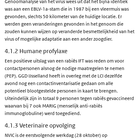
Genoomanalyse van het virus wees uit dat het bijna identiek
was aan een EBLV-1a-stam die in 1987 bij een vleermuis was
gevonden, slechts 50 kilometer van de huidige locatie. Er
werden geen veranderingen gevonden in het genoom die
zouden kunnen wijzen op veranderde besmettelijkheid van het
virus of mogelijke adaptatie aan een ander zoogdier.
4.1.2 Humane profylaxe
Een positieve uitslag van een rabiës IFT was reden om voor
contactpersonen alsnog de nodige maatregelen te nemen
(PEP). GGD IJsselland heeft in overleg met de LCI dezelfde
avond nog een contactinventarisatie gedaan om alle
potentieel blootgestelde personen in kaart te brengen.
Uiteindelijk zijn in totaal 9 personen tegen rabiës gevaccineerd
waarvan bij 7 ook MARIG (menselijk anti-rabiës
immunoglobuline) werd toegediend.
4.1.3 Veterinaire opvolging
NVIC is de eerstvolgende werkdag (28 oktober) op