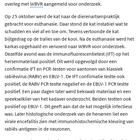
overleg met
WBVR
aangemeld voor onderzoek.
Op 25 oktober werd de kat naar de dierenartsenpraktijk
gebracht voor euthanasie. Daar stond de kat instabiel wat te
schudden en viel af en toe om. Tevens vertoonde de kat
bijtgedrag op de tralies van de kooi. Na de euthanasie werd het
karkas opgehaald en vervoerd naar WBVR voor onderzoek.
Dezelfde avond was de immunofluorescentietest (IFT) op het
hersenmateriaal positief. Dit werd opgevolgd door een
confirmatie IFT en PCR-testen voor aantonen van klassiek
rabiësvirus (RABV) en EBLV-1. De IFT confirmatie testte ook
positief, de RABV PCR testte negatief en de EBLV-1 PCR testte
positief. Een paar dagen later werd bekswab materiaal en een
speekselklier van het kadaver onderzocht. Beiden testten ook
positief op EBLV-1. Dit geeft aan dat de kat mogelijk infectieus
was. Later histologische onderzoek van de hersenen liet een
virale encefalitis zien met immunohistochemische kleuring van
rabiës-antigeen in de neuronen.