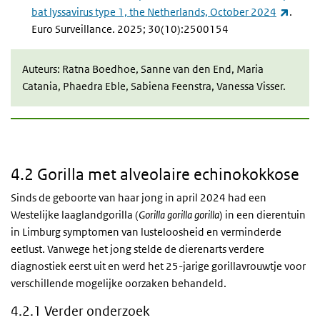
(exter
bat lyssavirus type 1, the Netherlands, October 2024
.
Euro Surveillance
. 2025; 30(10):2500154
Auteurs: Ratna Boedhoe, Sanne van den End, Maria
Catania, Phaedra Eble, Sabiena Feenstra, Vanessa Visser.
4.2 Gorilla met alveolaire echinokokkose
Sinds de geboorte van haar jong in april 2024 had een
Westelijke laaglandgorilla (
Gorilla gorilla gorilla
) in een dierentuin
in Limburg symptomen van lusteloosheid en verminderde
eetlust. Vanwege het jong stelde de dierenarts verdere
diagnostiek eerst uit en werd het 25-jarige gorillavrouwtje voor
verschillende mogelijke oorzaken behandeld.
4.2.1 Verder onderzoek