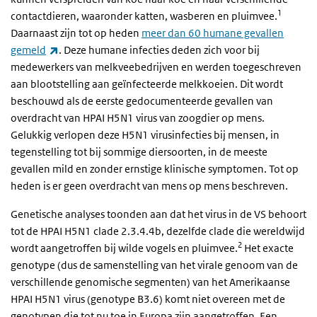
1
contactdieren, waaronder katten, wasberen en pluimvee.
Daarnaast zijn tot op heden
meer dan 60 humane gevallen
(externe link)
gemeld
. Deze humane infecties deden zich voor bij
medewerkers van melkveebedrijven en werden toegeschreven
aan blootstelling aan geïnfecteerde melkkoeien. Dit wordt
beschouwd als de eerste gedocumenteerde gevallen van
overdracht van HPAI H5N1 virus van zoogdier op mens.
Gelukkig verlopen deze H5N1 virusinfecties bij mensen, in
tegenstelling tot bij sommige diersoorten, in de meeste
gevallen mild en zonder ernstige klinische symptomen.
Tot op
heden is er geen overdracht van mens op mens beschreven.
Genetische analyses toonden aan dat het virus in de VS behoort
tot de HPAI H5N1 clade 2.3.4.4b, dezelfde clade die wereldwijd
2
wordt aangetroffen bij wilde vogels en pluimvee.
Het exacte
genotype (dus de samenstelling van het virale genoom van de
verschillende genomische segmenten) van het Amerikaanse
HPAI H5N1 virus (genotype B3.6) komt niet overeen met de
genotypen die tot nu toe in Europa zijn aangetroffen. Een