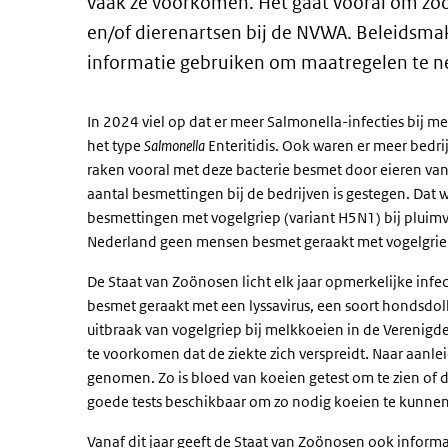
vaak ze voorkomen. Het gaat vooral om zoö
en/of dierenartsen bij de NVWA. Beleidsma
informatie gebruiken om maatregelen te ne
In 2024 viel op dat er meer Salmonella-infecties bij m
het type
Salmonella
Enteritidis. Ook waren er meer bed
raken vooral met deze bacterie besmet door eieren van
aantal besmettingen bij de bedrijven is gestegen. Dat
besmettingen met vogelgriep (variant H5N1) bij pluimve
Nederland geen mensen besmet geraakt met vogelgri
De Staat van Zoönosen licht elk jaar opmerkelijke infect
besmet geraakt met een lyssavirus, een soort hondsdo
uitbraak van vogelgriep bij melkkoeien in de Verenigd
te voorkomen dat de ziekte zich verspreidt. Naar aanlei
genomen. Zo is bloed van koeien getest om te zien of de 
goede tests beschikbaar om zo nodig koeien te kunnen
Vanaf dit jaar geeft de Staat van Zoönosen ook inform