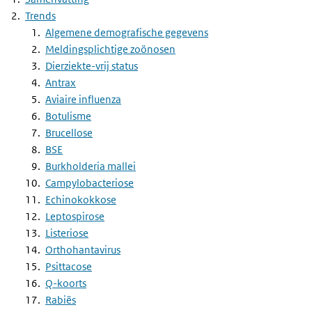
Trends
Algemene demografische gegevens
Meldingsplichtige zoönosen
Dierziekte-vrij status
Antrax
Aviaire influenza
Botulisme
Brucellose
BSE
Burkholderia mallei
Campylobacteriose
Echinokokkose
Leptospirose
Listeriose
Orthohantavirus
Psittacose
Q-koorts
Rabiës