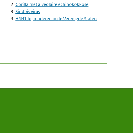
2.
Gorilla met alveolaire echinokokkose
3.
Sindbis virus
4.
H5N1 bij runderen in de Verenigde Staten