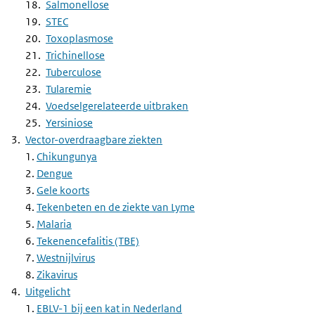
Salmonellose
STEC
Toxoplasmose
Trichinellose
Tuberculose
Tularemie
Voedselgerelateerde uitbraken
Yersiniose
Vector-overdraagbare ziekten
1.
Chikungunya
2.
Dengue
3.
Gele koorts
4.
Tekenbeten en de ziekte van Lyme
5.
Malaria
6.
Tekenencefalitis (TBE)
7.
Westnijlvirus
8.
Zikavirus
Uitgelicht
1.
EBLV-1 bij een kat in Nederland