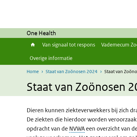
Overslaan en naar de inhoud gaan
Direct naar de hoofdnavigatie
One Health
Van signaal tot respons
Vademecum Zo
Overige informatie
Home
Staat van Zoönosen 2024
Staat van Zoöno
Staat van Zoönosen 2
Dieren kunnen ziekteverwekkers bij zich 
De ziekten die hierdoor worden veroorzaak
opdracht van de
NVWA
een overzicht van d