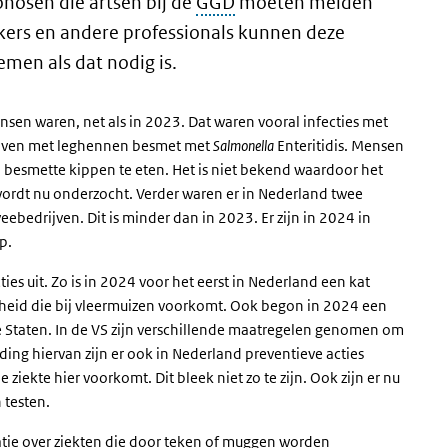
nosen die artsen bij de
GGD
moeten melden
kers en andere professionals kunnen deze
men als dat nodig is.
ensen waren, net als in 2023. Dat waren vooral infecties met
rijven met leghennen besmet met
Salmonella
Enteritidis. Mensen
 besmette kippen te eten. Het is niet bekend waardoor het
 wordt nu onderzocht. Verder waren er in Nederland twee
ebedrijven. Dit is minder dan in 2023. Er zijn in 2024 in
ep.
ies uit. Zo is in 2024 voor het eerst in Nederland een kat
lheid die bij vleermuizen voorkomt. Ook begon in 2024 een
e Staten. In de VS zijn verschillende maatregelen genomen om
ding hiervan zijn er ook in Nederland preventieve acties
ziekte hier voorkomt. Dit bleek niet zo te zijn. Ook zijn er nu
 testen.
atie over ziekten die door teken of muggen worden